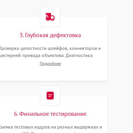
3. Глубокая дефектовка
Проверка целостности шлейфов, коннекторов и
шестерней привода объектива. Диагностика
материнской платы, цепей питания и
Подробнее
картоприемника. Тестирование механизма
затвора и блока внутрикамерной стабилизации.
6. Финальное тестирование
Съемка тестовых кадров на разных выдержках и