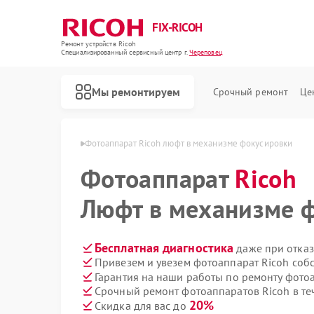
FIX-RICOH
Ремонт устройств Ricoh
Специализированный cервисный центр г.
Череповец
Мы ремонтируем
Срочный ремонт
Це
 Ricoh в Череповце
Фотоаппарат Ricoh люфт в механизме фокусировки
Фотоаппарат
Ricoh
Люфт в механизме 
Бесплатная диагностика
даже при отказ
Привезем и увезем фотоаппарат Ricoh соб
Гарантия на наши работы по ремонту фото
Срочный ремонт фотоаппаратов Ricoh в те
20%
Скидка для вас до