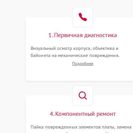
1. Первичная диагностика
Визуальный осмотр корпуса, объектива и
байонета на механические повреждения.
Проверка реакции на включение, считывание
Подробнее
кодов ошибок. Оценка состояния матрицы и
затвора, проверка работы автофокуса и
вспышки.
4. Компонентный ремонт
Пайка поврежденных элементов платы, замена