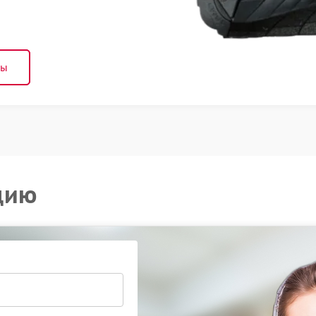
ны
цию