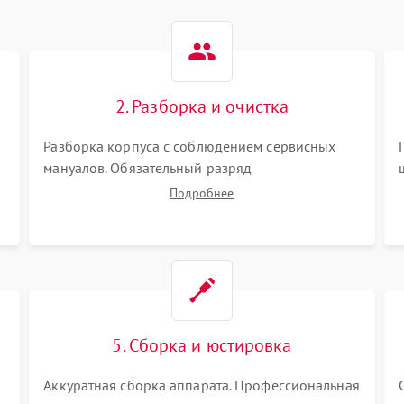
2. Разборка и очистка
Разборка корпуса с соблюдением сервисных
мануалов. Обязательный разряд
высоковольтного конденсатора вспышки для
Подробнее
безопасности. Очистка внутренних узлов от
пыли, песка и следов влаги с помощью
спецсредств.
5. Сборка и юстировка
Аккуратная сборка аппарата. Профессиональная