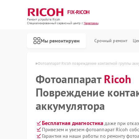
FIX-RICOH
Ремонт устройств Ricoh
Специализированный cервисный центр г.
Череповец
Мы ремонтируем
Срочный ремонт
Це
 Ricoh в Череповце
Фотоаппарат Ricoh повреждение контактной группы акк
Фотоаппарат
Ricoh
Повреждение конта
аккумулятора
Бесплатная диагностика
даже при отказ
Привезем и увезем фотоаппарат Ricoh соб
Гарантия на наши работы по ремонту фото