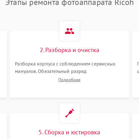
Этапы ремонта фотоаппарата Ricoh
2. Разборка и очистка
Разборка корпуса с соблюдением сервисных
мануалов. Обязательный разряд
высоковольтного конденсатора вспышки для
Подробнее
безопасности. Очистка внутренних узлов от
пыли, песка и следов влаги с помощью
спецсредств.
5. Сборка и юстировка