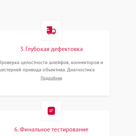
3. Глубокая дефектовка
Проверка целостности шлейфов, коннекторов и
шестерней привода объектива. Диагностика
материнской платы, цепей питания и
Подробнее
картоприемника. Тестирование механизма
затвора и блока внутрикамерной стабилизации.
6. Финальное тестирование