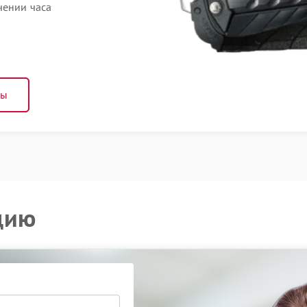
чении часа
ны
цию