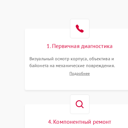
1. Первичная диагностика
Визуальный осмотр корпуса, объектива и
байонета на механические повреждения.
Проверка реакции на включение, считывание
Подробнее
кодов ошибок. Оценка состояния матрицы и
затвора, проверка работы автофокуса и
вспышки.
4. Компонентный ремонт