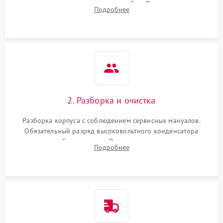
включение, считывание кодов ошибок. Оценка состояния
Подробнее
матрицы и затвора, проверка работы автофокуса и вспышки.
2. Разборка и очистка
Разборка корпуса с соблюдением сервисных мануалов.
Обязательный разряд высоковольтного конденсатора
вспышки для безопасности. Очистка внутренних узлов от
Подробнее
пыли, песка и следов влаги с помощью спецсредств.