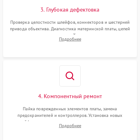
3. Глубокая дефектовка
Проверка целостности шлейфов, коннекторов и шестерней
привода объектива. Диагностика материнской платы, цепей
питания и картоприемника. Тестирование механизма
Подробнее
затвора и блока внутрикамерной стабилизации.
4. Компонентный ремонт
Пайка поврежденных элементов платы, замена
предохранителей и контроллеров. Установка новых
шлейфов, дисплея, механизма затвора или двигателя
Подробнее
автофокуса. Восстановление геометрии тубуса объектива
при заклинивании.