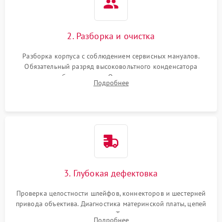
2. Разборка и очистка
Разборка корпуса с соблюдением сервисных мануалов.
Обязательный разряд высоковольтного конденсатора
вспышки для безопасности. Очистка внутренних узлов от
Подробнее
пыли, песка и следов влаги с помощью спецсредств.
3. Глубокая дефектовка
Проверка целостности шлейфов, коннекторов и шестерней
привода объектива. Диагностика материнской платы, цепей
питания и картоприемника. Тестирование механизма
Подробнее