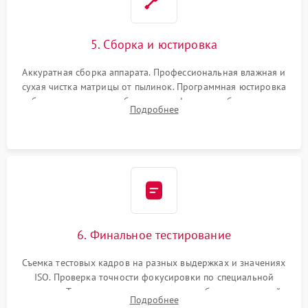
5. Сборка и юстировка
Аккуратная сборка аппарата. Профессиональная влажная и
сухая чистка матрицы от пылинок. Программная юстировка
рабочего отрезка, калибровка автофокуса, стабилизатора и
Подробнее
экспозамера с помощью сервисного ПО.
6. Финальное тестирование
Съемка тестовых кадров на разных выдержках и значениях
ISO. Проверка точности фокусировки по специальной
мишени. Тест записи на карту памяти, работы встроенной
Подробнее
вспышки, микрофона и всех кнопок управления.