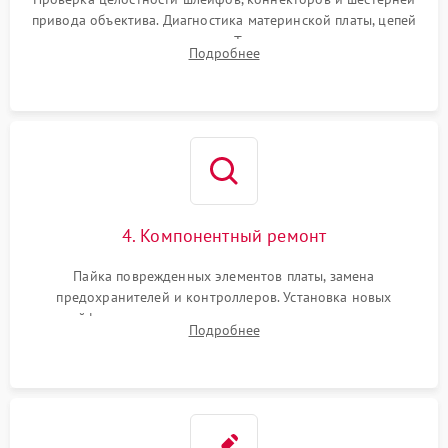
привода объектива. Диагностика материнской платы, цепей
питания и картоприемника. Тестирование механизма
Подробнее
затвора и блока внутрикамерной стабилизации.
4. Компонентный ремонт
Пайка поврежденных элементов платы, замена
предохранителей и контроллеров. Установка новых
шлейфов, дисплея, механизма затвора или двигателя
Подробнее
автофокуса. Восстановление геометрии тубуса объектива
при заклинивании.