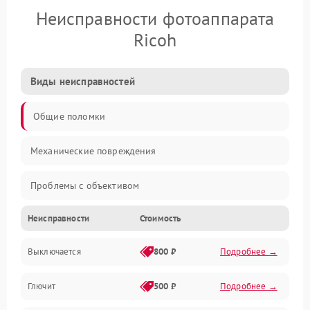
Неисправности фотоаппарата
Ricoh
Виды неисправностей
Общие поломки
Механические повреждения
Проблемы с объективом
Неисправности
Стоимость
Электронные ошибки
Выключается
800 ₽
Подробнее →
Механические проблемы
Глючит
500 ₽
Подробнее →
Матрица и оптика