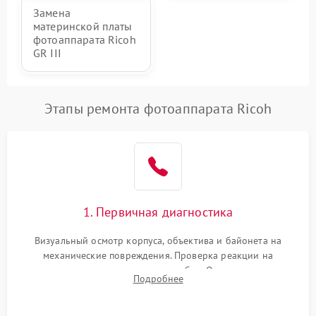
Замена
материнской платы
фотоаппарата Ricoh
GR III
Этапы ремонта фотоаппарата Ricoh
1. Первичная диагностика
Визуальный осмотр корпуса, объектива и байонета на
механические повреждения. Проверка реакции на
включение, считывание кодов ошибок. Оценка состояния
Подробнее
матрицы и затвора, проверка работы автофокуса и вспышки.