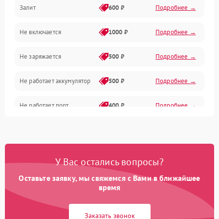
Залит
600 ₽
Подробнее →
Питание и питание цепей
Не включается
1000 ₽
Подробнее →
Проблемы с картами памяти
Не заряжается
500 ₽
Подробнее →
Объективы
Не работает аккумулятор
500 ₽
Подробнее →
Программные сбои
Не работает порт
400 ₽
Подробнее →
Коммуникации и интерфейсы
Сломана матрица
800 ₽
Подробнее →
У Вас остались вопросы?
Оставьте заявку, мы свяжемся с Вами в ближайшее
время
Заказать звонок