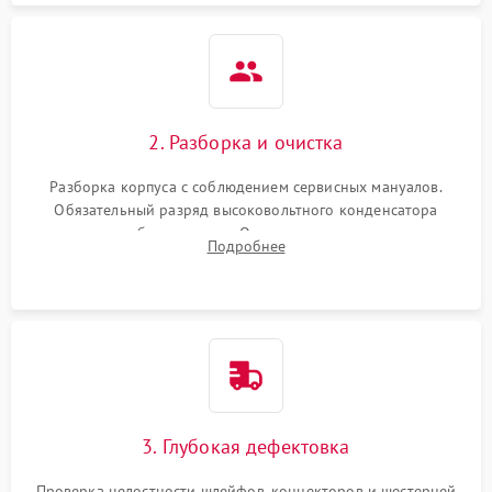
2. Разборка и очистка
Разборка корпуса с соблюдением сервисных мануалов.
Обязательный разряд высоковольтного конденсатора
вспышки для безопасности. Очистка внутренних узлов от
Подробнее
пыли, песка и следов влаги с помощью спецсредств.
3. Глубокая дефектовка
Проверка целостности шлейфов, коннекторов и шестерней