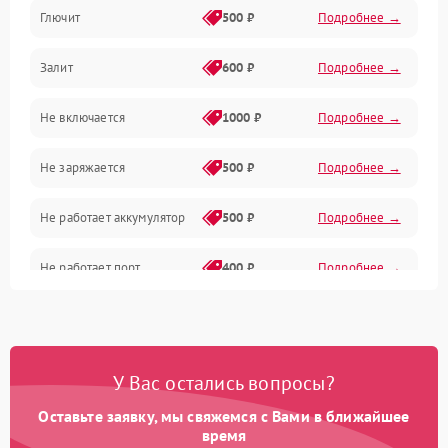
Глючит
500 ₽
Подробнее →
Матрица и оптика
Залит
600 ₽
Подробнее →
Питание и питание цепей
Не включается
1000 ₽
Подробнее →
Проблемы с картами памяти
Не заряжается
500 ₽
Подробнее →
Объективы
Не работает аккумулятор
500 ₽
Подробнее →
Программные сбои
Не работает порт
400 ₽
Подробнее →
Коммуникации и интерфейсы
Сломана матрица
800 ₽
Подробнее →
У Вас остались вопросы?
Оставьте заявку, мы свяжемся с Вами в ближайшее
время