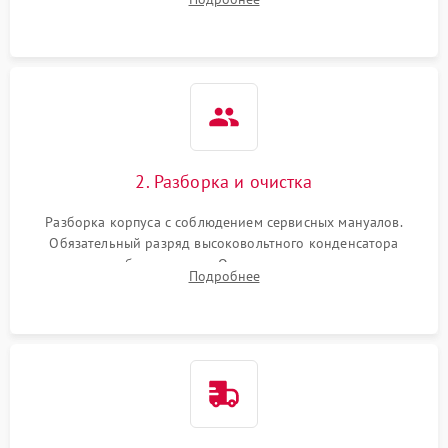
матрицы и затвора, проверка работы автофокуса и вспышки.
2. Разборка и очистка
Разборка корпуса с соблюдением сервисных мануалов.
Обязательный разряд высоковольтного конденсатора
вспышки для безопасности. Очистка внутренних узлов от
Подробнее
пыли, песка и следов влаги с помощью спецсредств.