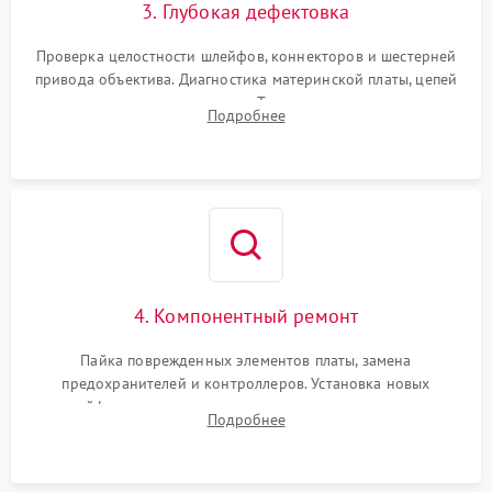
3. Глубокая дефектовка
Проверка целостности шлейфов, коннекторов и шестерней
привода объектива. Диагностика материнской платы, цепей
питания и картоприемника. Тестирование механизма
Подробнее
затвора и блока внутрикамерной стабилизации.
4. Компонентный ремонт
Пайка поврежденных элементов платы, замена
предохранителей и контроллеров. Установка новых
шлейфов, дисплея, механизма затвора или двигателя
Подробнее
автофокуса. Восстановление геометрии тубуса объектива
при заклинивании.