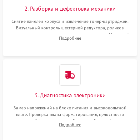
2. Разборка и дефектовка механики
Снятие панелей корпуса и извлечение тонер-картриджей.
Визуальный контроль шестерней редуктора, роликов
захвата, термопленки и прижимного вала в печи (фьюзере).
Подробнее
Проверка оптики сканера на загрязнения.
3. Диагностика электроники
Замер напряжений на блоке питания и высоковольтной
плате. Проверка платы форматирования, целостности
плоских шлейфов сканера и работоспособности флажков и
Подробнее
оптопар (датчиков прохождения бумаги).