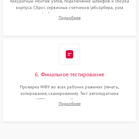
Аккуратный монтаж узлов, подключение шлейфов и сборка
корпуса. Сброс сервисных счетчиков (абсорбера, узла
закрепления), обновление прошивки и программная
Подробнее
калибровка цветопередачи и позиционирования сканера.
6. Финальное тестирование
Проверка МФУ во всех рабочих режимах (печать,
копирование, сканирование). Тест автоподатчика
документов (ADF) и дуплекса. Контроль качества отпечатка
Подробнее
на отсутствие серого фона, полос и надежность запекания
тонера.