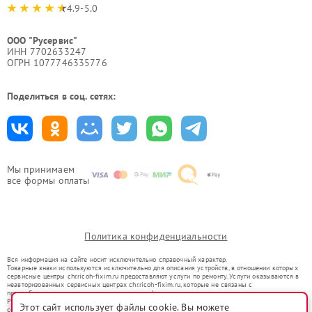
4.9-5.0
ООО "Русервис"
ИНН 7702633247
ОГРН 1077746335776
Поделиться в соц. сетях:
Мы принимаем
все формы оплаты
Политика конфиденциальности
Вся информация на сайте носит исключительно справочный характер.
Товарные знаки используются исключительно для описания устройств, в отношении которых
сервисные центры chr.ricoh-fixim.ru предоставляют услуги по ремонту. Услуги оказываются в
неавторизованных сервисных центрах chr.ricoh-fixim.ru, которые не связаны с
правообладателями товарных знаков или их официальными представителями.
Ремонт осуществляется для устройств, уже введенных в гражданский оборот в соответствии
Этот сайт использует файлы cookie. Вы можете
со статьей 1487 ГК РФ.