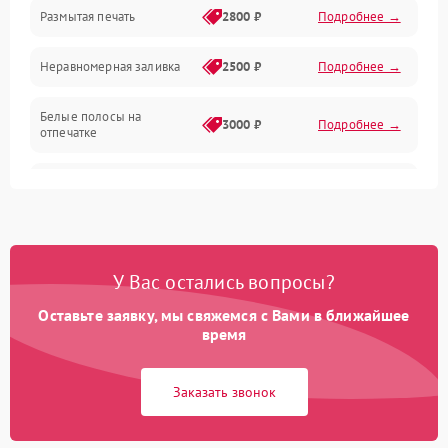
Размытая печать
2800 ₽
Подробнее →
Подключение и интерфейсы
Неравномерная заливка
2500 ₽
Подробнее →
Дисплей и органы управления
Белые полосы на
Изображение
3000 ₽
Подробнее →
отпечатке
Проблемы с механикой
Чёрный фон на листе
3500 ₽
Подробнее →
Питание и запуск
У Вас остались вопросы?
Оставьте заявку, мы свяжемся с Вами в ближайшее
время
Заказать звонок