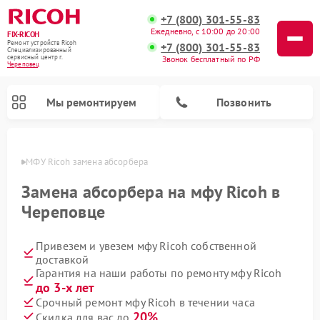
+7 (800) 301-55-83
Ежедневно, с 10:00 до 20:00
FIX-RICOH
Ремонт устройств Ricoh
+7 (800) 301-55-83
Специализированный
cервисный центр г.
Звонок бесплатный по РФ
Череповец
Мы ремонтируем
Позвонить
повце
МФУ Ricoh замена абсорбера
Замена абсорбера на мфу Ricoh в
Череповце
Привезем и увезем мфу Ricoh собственной
доставкой
Гарантия на наши работы по ремонту мфу Ricoh
до 3-х лет
Срочный ремонт мфу Ricoh в течении часа
20%
Скидка для вас до