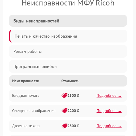
Неисправности МФУ Ricoh
Виды неисправностей
Печать и качество изображения
Режим работы
Программные ошибки
Неисправности
Стоимость
Картриджи и расходники
Бледная печать
2500 ₽
Подробнее →
Сканер и копирование
Смещение изображения
2200 ₽
Подробнее →
Механика и узлы
Двоение текста
2500 ₽
Подробнее →
Программные сбои