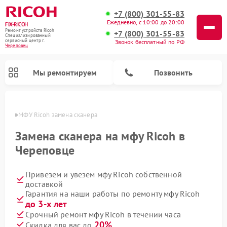
+7 (800) 301-55-83
Ежедневно, с 10:00 до 20:00
FIX-RICOH
Ремонт устройств Ricoh
+7 (800) 301-55-83
Специализированный
cервисный центр г.
Звонок бесплатный по РФ
Череповец
Мы ремонтируем
Позвонить
повце
МФУ Ricoh замена сканера
Замена сканера на мфу Ricoh в
Череповце
Привезем и увезем мфу Ricoh собственной
доставкой
Гарантия на наши работы по ремонту мфу Ricoh
до 3-х лет
Срочный ремонт мфу Ricoh в течении часа
20%
Скидка для вас до