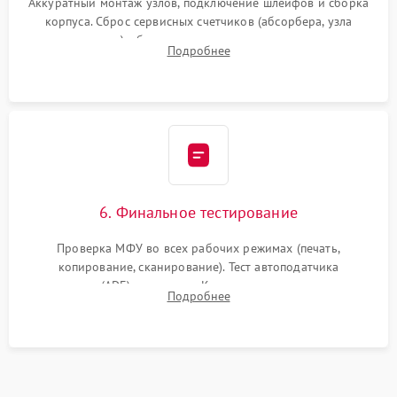
Аккуратный монтаж узлов, подключение шлейфов и сборка
корпуса. Сброс сервисных счетчиков (абсорбера, узла
закрепления), обновление прошивки и программная
Подробнее
калибровка цветопередачи и позиционирования сканера.
6. Финальное тестирование
Проверка МФУ во всех рабочих режимах (печать,
копирование, сканирование). Тест автоподатчика
документов (ADF) и дуплекса. Контроль качества отпечатка
Подробнее
на отсутствие серого фона, полос и надежность запекания
тонера.