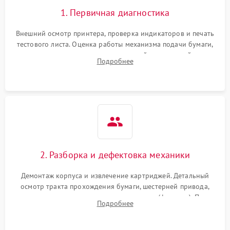
1. Первичная диагностика
Внешний осмотр принтера, проверка индикаторов и печать
тестового листа. Оценка работы механизма подачи бумаги,
выявление посторонних шумов, замятий и первичный анализ
Подробнее
дефектов печати (полосы, фон, пробелы).
2. Разборка и дефектовка механики
Демонтаж корпуса и извлечение картриджей. Детальный
осмотр тракта прохождения бумаги, шестерней привода,
роликов захвата и узла термозакрепления (фьюзера). Поиск
Подробнее
физического износа и повреждений деталей.