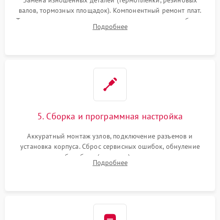
Замена изношенных деталей (термопленки, резиновых
валов, тормозных площадок). Компонентный ремонт плат.
Тщательная очистка тракта печати, контактов и линз блока
Подробнее
лазера (LSU) от просыпанного тонера и пыли.
5. Сборка и программная настройка
Аккуратный монтаж узлов, подключение разъемов и
установка корпуса. Сброс сервисных ошибок, обнуление
счетчиков абсорбера (памперса) или узла переноса,
Подробнее
обновление прошивки и программная калибровка аппарата.