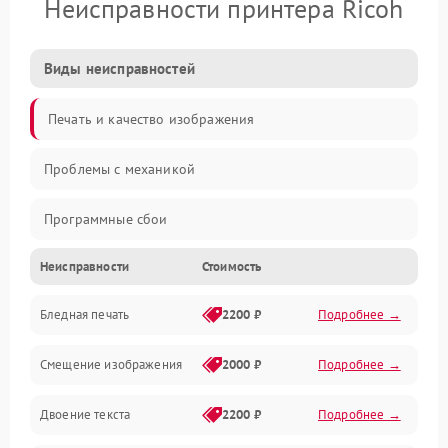
Неисправности принтера Ricoh
Виды неисправностей
Печать и качество изображения
Проблемы с механикой
Программные сбои
Неисправности
Стоимость
Программные ошибки
Бледная печать
2200 ₽
Подробнее →
Картриджи и расходники
Смещение изображения
2000 ₽
Подробнее →
Механика и узлы
Двоение текста
2200 ₽
Подробнее →
Подключение и интерфейсы