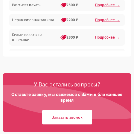
Размытая печать
2500 ₽
Подробнее →
Панель управления и индикация
Неравномерная заливка
2200 ₽
Подробнее →
Режим работы
Белые полосы на
Питание и запуск
2800 ₽
Подробнее →
отпечатке
Изображение
Чёрный фон на листе
3000 ₽
Подробнее →
Перекос изображения
2000 ₽
Подробнее →
У Вас остались вопросы?
Оставьте заявку, мы свяжемся с Вами в ближайшее
время
Заказать звонок