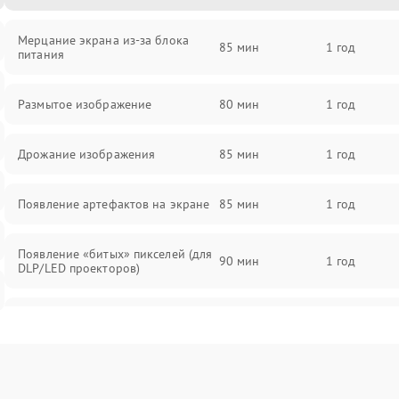
Мерцание экрана из-за блока
85 мин
1 год
питания
Размытое изображение
80 мин
1 год
Дрожание изображения
85 мин
1 год
Появление артефактов на экране
85 мин
1 год
Появление «битых» пикселей (для
90 мин
1 год
DLP/LED проекторов)
Залипание изображения (image
85 мин
1 год
retention)
Нестабильная яркость или
80 мин
1 год
контраст