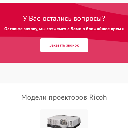
Неравномерная подсветка экрана
85 мин
1 год
У Вас остались вопросы?
Оставьте заявку, мы свяжемся с Вами в ближайшее время
Не работает автоматическая
80 мин
1 год
коррекция трапеции (Keystone)
Заказать звонок
Проблемы с масштабированием
80 мин
1 год
изображения
Модели проекторов Ricoh