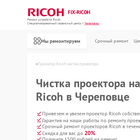
FIX-RICOH
Ремонт устройств Ricoh
Специализированный cервисный центр г.
Череповец
Мы ремонтируем
Срочный ремонт
Це
в Ricoh в Череповце
Проектор Ricoh чистка проектора
Чистка проектора н
Ricoh в Череповце
Привезем и увезем проектор Ricoh собств
Гарантия на наши работы по ремонту прое
Срочный ремонт проекторов Ricoh в течен
20%
Скидка для вас до
Получите 1500 рублей на ремонт