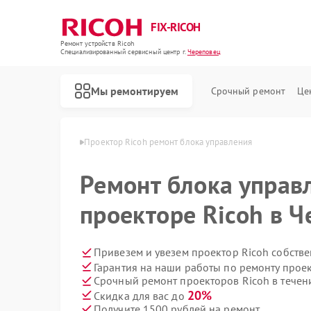
FIX-RICOH
Ремонт устройств Ricoh
Специализированный cервисный центр г.
Череповец
Мы ремонтируем
Срочный ремонт
Це
в Ricoh в Череповце
Проектор Ricoh ремонт блока управления
Ремонт блока управ
проекторе Ricoh в 
Привезем и увезем проектор Ricoh собств
Гарантия на наши работы по ремонту прое
Срочный ремонт проекторов Ricoh в течен
20%
Скидка для вас до
Получите 1500 рублей на ремонт