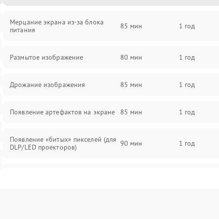
Мерцание экрана из-за блока
85 мин
1 год
питания
Размытое изображение
80 мин
1 год
Дрожание изображения
85 мин
1 год
Появление артефактов на экране
85 мин
1 год
Появление «битых» пикселей (для
90 мин
1 год
DLP/LED проекторов)
Залипание изображения (image
85 мин
1 год
retention)
Нестабильная яркость или
80 мин
1 год
контраст