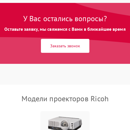
Неравномерная подсветка экрана
85 мин
1 год
У Вас остались вопросы?
Оставьте заявку, мы свяжемся с Вами в ближайшее время
Не работает автоматическая
80 мин
1 год
коррекция трапеции (Keystone)
Заказать звонок
Проблемы с масштабированием
80 мин
1 год
изображения
Модели проекторов Ricoh