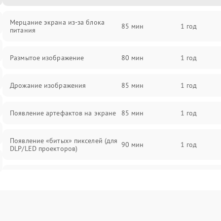
Мерцание экрана из-за блока
85 мин
1 год
питания
Размытое изображение
80 мин
1 год
Дрожание изображения
85 мин
1 год
Появление артефактов на экране
85 мин
1 год
Появление «битых» пикселей (для
90 мин
1 год
DLP/LED проекторов)
Залипание изображения (image
85 мин
1 год
retention)
Нестабильная яркость или
80 мин
1 год
контраст