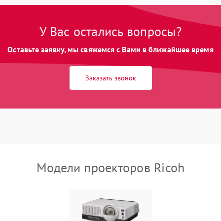
Неравномерная подсветка экрана
85 мин
1 год
У Вас остались вопросы?
Оставьте заявку, мы свяжемся с Вами в ближайшее время
Не работает автоматическая
80 мин
1 год
коррекция трапеции (Keystone)
Заказать звонок
Проблемы с масштабированием
80 мин
1 год
изображения
Модели проекторов Ricoh