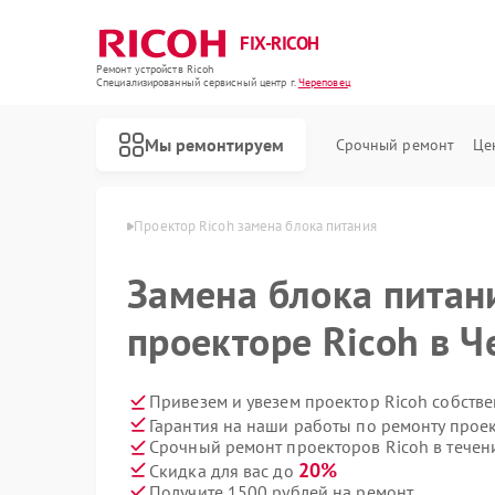
FIX-RICOH
Ремонт устройств Ricoh
Специализированный cервисный центр г.
Череповец
Мы ремонтируем
Срочный ремонт
Це
в Ricoh в Череповце
Проектор Ricoh замена блока питания
Замена блока питан
проекторе Ricoh в 
Привезем и увезем проектор Ricoh собств
Гарантия на наши работы по ремонту прое
Срочный ремонт проекторов Ricoh в течен
20%
Скидка для вас до
Получите 1500 рублей на ремонт